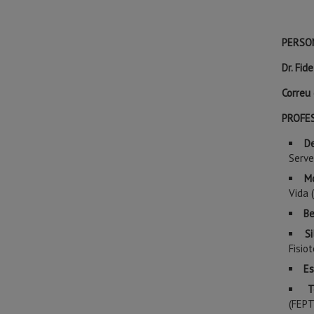
PERSO
Dr. Fid
Correu
PROFE
De
Serve
M
Vida 
Be
S
Fisio
Es
T
(FEPT