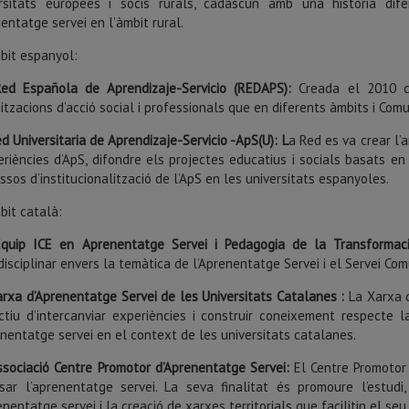
rsitats europees i socis rurals, cadascun amb una història difer
entatge servei en l’àmbit rural.
bit espanyol:
Red Española de Aprendizaje-Servicio (REDAPS):
Creada el 2010 co
itzacions d’acció social i professionals que en diferents àmbits i Co
d Universitaria de Aprendizaje-Servicio -ApS(U): L
a Red es va crear l’a
eriències d’ApS, difondre els projectes educatius i socials basats e
ssos d’institucionalització de l’ApS en les universitats espanyoles.
bit català:
Equip ICE en Aprenentatge Servei i Pedagogia de la Transformació
disciplinar envers la temàtica de l’Aprenentatge Servei i el Servei Com
rxa d’Aprenentatge Servei de les Universitats Catalanes :
La Xarxa 
ectiu d’intercanviar experiències i construir coneixement respecte l
enentatge servei en el context de les universitats catalanes.
ssociació Centre Promotor d’Aprenentatge Servei:
El Centre Promotor 
sar l’aprenentatge servei. La seva finalitat és promoure l’estudi
enentatge servei i la creació de xarxes territorials que facilitin el seu