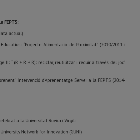
 la FEPTS:
data actual)
Educatius: “Projecte Alimentació de Proximitat” (2010/2011 i
I: “ (R + R + R): reciclar, reutilitzar i reduir a través del joc”
aprenent” Intervenció d’Aprenentatge Servei a la FEPTS (2014-
:
ebrat a la Universitat Rovira i Virgili
 University Network for Innovation (GUNI)