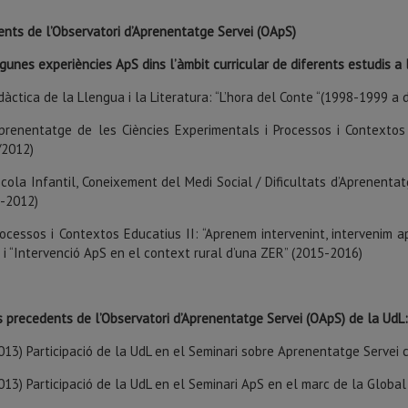
ents de l’Observatori d’Aprenentatge Servei (OApS)
gunes experiències ApS dins l’àmbit curricular de diferents estudis a
dàctica de la Llengua i la Literatura: “L’hora del Conte “(1998-1999 a 
prenentatge de les Ciències Experimentals i Processos i Contextos 
/2012)
cola Infantil, Coneixement del Medi Social / Dificultats d’Aprenentatge I
-2012)
rocessos i Contextos Educatius II: “Aprenem intervenint, intervenim 
 i “Intervenció ApS en el context rural d’una ZER” (2015-2016)
s precedents de l’Observatori d’Aprenentatge Servei (OApS) de la UdL
013) Participació de la UdL en el Seminari sobre Aprenentatge Servei cel
013) Participació de la UdL en el Seminari ApS en el marc de la Global