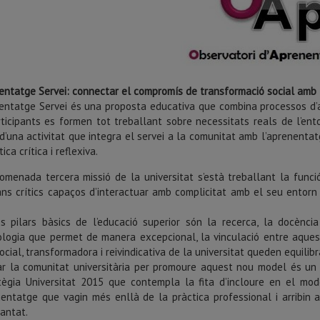
nentatge Servei: connectar el compromís de transformació social amb 
nentatge Servei és una proposta educativa que combina processos d’a
ticipants es formen tot treballant sobre necessitats reals de l’entorn
d’una activitat que integra el servei a la comunitat amb l’aprenentatg
ica crítica i reflexiva.
nomenada tercera missió de la universitat s’està treballant la func
ns crítics capaços d’interactuar amb complicitat amb el seu entorn i
es pilars bàsics de l’educació superior són la recerca, la docència
logia que permet de manera excepcional, la vinculació entre aquest
social, transformadora i reivindicativa de la universitat queden equili
ar la comunitat universitària per promoure aquest nou model és un 
atègia Universitat 2015 que contempla la fita d’incloure en el mod
nentatge que vagin més enllà de la pràctica professional i arribin a
iantat.