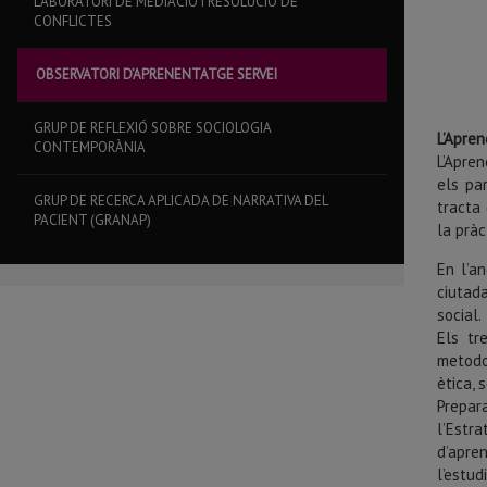
LABORATORI DE MEDIACIÓ I RESOLUCIÓ DE
CONFLICTES
OBSERVATORI D’APRENENTATGE SERVEI
GRUP DE REFLEXIÓ SOBRE SOCIOLOGIA
L’Apre
CONTEMPORÀNIA
L’Apre
els par
GRUP DE RECERCA APLICADA DE NARRATIVA DEL
tracta 
PACIENT (GRANAP)
la pràct
En l’a
ciutada
social.
Els tr
metodo
ètica, 
Prepar
l’Estr
d’apre
l’estud