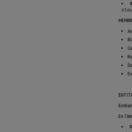
R
d’Edu
MEMBR
Jo
Bl
Ca
Ra
Da
Ev
ENTIT
Entitat
En l’àm
R