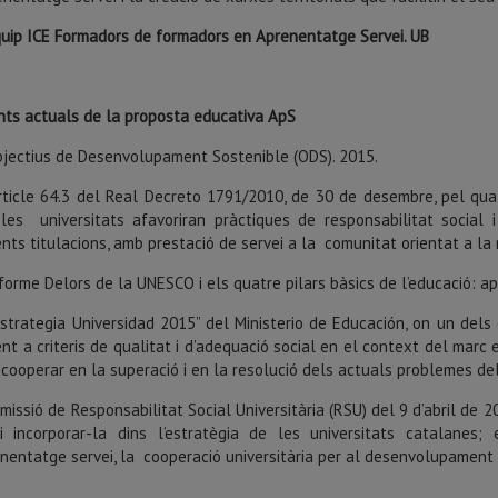
uip ICE Formadors de formadors en Aprenentatge Servei. UB
nts actuals de la proposta educativa ApS
jectius de Desenvolupament Sostenible (ODS). 2015.
rticle 64.3 del Real Decreto 1791/2010, de 30 de desembre, pel qual 
les universitats afavoriran pràctiques de responsabilitat socia
ents titulacions, amb prestació de servei a la comunitat orientat a la mi
forme Delors de la UNESCO i els quatre pilars bàsics de l’educació: ap
Estrategia Universidad 2015” del Ministerio de Educación, on un dels 
nt a criteris de qualitat i d’adequació social en el context del marc 
 cooperar en la superació i en la resolució dels actuals problemes de
missió de Responsabilitat Social Universitària (RSU) del 9 d’abril de 2
 incorporar-la dins l’estratègia de les universitats catalanes; 
enentatge servei, la cooperació universitària per al desenvolupament 