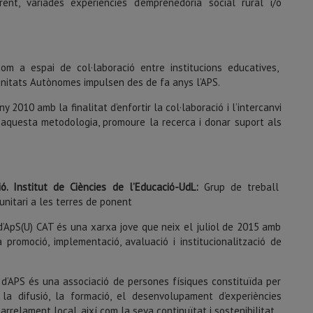
ent, variades experiències d’emprenedoria social rural i/o
m a espai de col·laboració entre institucions educatives,
munitats Autònomes impulsen des de fa anys l’APS.
ny 2010 amb la finalitat d’enfortir la col·laboració i l’intercanvi
n aquesta metodologia, promoure la recerca i donar suport als
. Institut de Ciències de l’Educació-UdL:
Grup de treball
unitari a les terres de ponent
d’ApS(U) CAT és una xarxa jove que neix el juliol de 2015 amb
a promoció, implementació, avaluació i institucionalització de
d’APS és una associació de persones físiques constituïda per
, la difusió, la formació, el desenvolupament d’experiències
 arrelament local, així com la seva continuïtat i sostenibilitat.