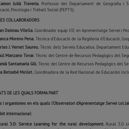
amon Julià Traveria.
Professor del Departament de Geografia i Soc
cació, Psicologia i Treball Social (FEPTS).
ES COL·LABORADORS
an Dalmau Vilella.
Coordinador equip ICE en Aprenentatge Servei i Ped
anca Moreno Pena.
Tècnica d’Educació de la Regidoria d’Educació, Coop
rles J. Vernet Saureu.
Tècnic dels Serveis Educatius. Departament Educ
ül Manzano Tovar.
Tècnic del Centre de Recursos Pedagògics del Segri
mià Santamaria Gili.
Tècnic del Centre de Recursos Pedagògics del Segr
a Betsebé Mollet.
Coordinadora de la Red Nacional de Educación Inc
ATS DE LES QUALS FORMA PART
s i organismes en els quals l’Observatori d’Aprenentatge Servei col.l
bit internacional:
ural 3.0: Service Learning for the rural development.
Rural 3.0 s