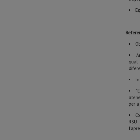
Eq
Refere
Ob
A
qual 
difer
In
“
atene
per a
Co
RSU i
l’apr