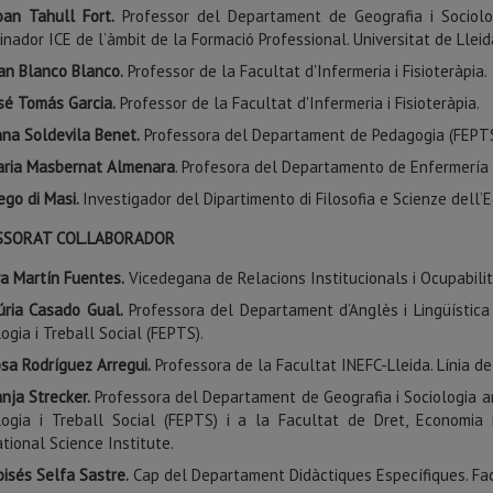
oan Tahull Fort.
Professor del Departament de Geografia i Sociologi
inador ICE de l’àmbit de la Formació Professional. Universitat de Lleid
an Blanco Blanco.
Professor de la Facultat d'Infermeria i Fisioteràpia.
sé Tomás Garcia.
Professor de la Facultat d'Infermeria i Fisioteràpia.
na Soldevila Benet.
Professora del Departament de Pedagogia (FEPTS
ria Masbernat Almenara
. Profesora del Departamento de Enfermería y
ego di Masi.
Investigador del Dipartimento di Filosofia e Scienze dell’E
SSORAT COL.LABORADOR
a Martín Fuentes.
Vicedegana de Relacions Institucionals i Ocupabilit
úria Casado Gual.
Professora del Departament d’Anglès i Lingüística 
logia i Treball Social (FEPTS).
sa Rodríguez Arregui.
Professora de la Facultat INEFC-Lleida. Línia de 
nja Strecker.
Professora del Departament de Geografia i Sociologia am
logia i Treball Social (FEPTS) i a la Facultat de Dret, Economia
tional Science Institute.
isés Selfa Sastre.
Cap del Departament Didàctiques Específiques. Facu