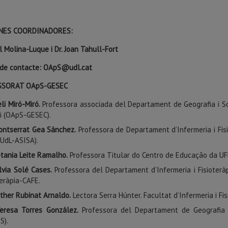
NES COORDINADORES:
el Molina-Luque i Dr. Joan Tahull-Fort
 de contacte: OApS@udl.cat
SSORAT OApS-GESEC
li Miró-Miró.
Professora associada del Departament de Geografia i Soc
i (OApS-GESEC).
ontserrat Gea Sánchez.
Professora de Departament d’Infermeria i Fisio
(UdL-ASISA).
tania Leite Ramalho.
Professora Titular do Centro de Educação da UF
ilvia Solé Cases.
Professora del Departament d’Infermeria i Fisioterà
teràpia-CAFE.
ther Rubinat Arnaldo.
Lectora Serra Húnter. Facultat d’Infermeria i Fi
eresa Torres González.
Professora del Departament de Geografia i S
S).