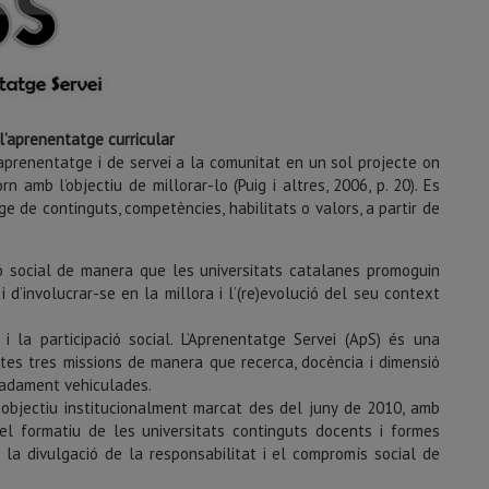
l’aprenentatge curricular
prenentatge i de servei a la comunitat en un sol projecte on
 amb l’objectiu de millorar-lo (Puig i altres, 2006, p. 20). Es
e de continguts, competències, habilitats o valors, a partir de
ió social de manera que les universitats catalanes promoguin
 d’involucrar-se en la millora i l’(re)evolució del seu context
 i la participació social. L’Aprenentatge Servei (ApS) és una
es tres missions de manera que recerca, docència i dimensió
bradament vehiculades.
objectiu institucionalment marcat des del juny de 2010, amb
el formatiu de les universitats continguts docents i formes
 la divulgació de la responsabilitat i el compromís social de