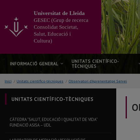
Anar
al
Universitat de Lleida
contingut
GESEC (Grup de recerca
principal
Consolidat Societat,
de
Salut, Educació i
la
pàgina
Cultura)
UNITATS CIENTÍFICO-
INFORMACIÓ GENERAL
TÈCNIQUES
Inici
/
Unitats científico-tècniques
/
Observatori d’Aprenentatge Servei
UNITATS CIENTÍFICO-TÈCNIQUES
O
CÀTEDRA “SALUT, EDUCACIÓ I QUALITAT DE VIDA”
FUNDACIÓ ASISA – UDL