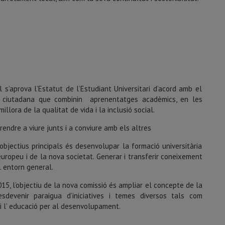
s’aprova l’Estatut de l’Estudiant Universitari d’acord amb el
l i ciutadana que combinin aprenentatges acadèmics, en les
llora de la qualitat de vida i la inclusió social.
rendre a viure junts i a conviure amb els altres
objectius principals és desenvolupar la formació universitària
europeu i de la nova societat. Generar i transferir coneixement
l entorn general.
015, l’objectiu de la nova comissió és ampliar el concepte de la
esdevenir paraigua d’iniciatives i temes diversos tals com
i l’ educació per al desenvolupament.