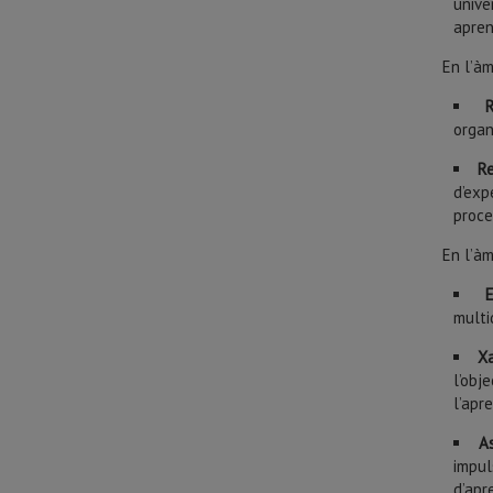
unive
apren
En l’àm
organ
Re
d’exp
proce
En l’àm
multi
Xa
l’obj
l’apr
A
impul
d’apr