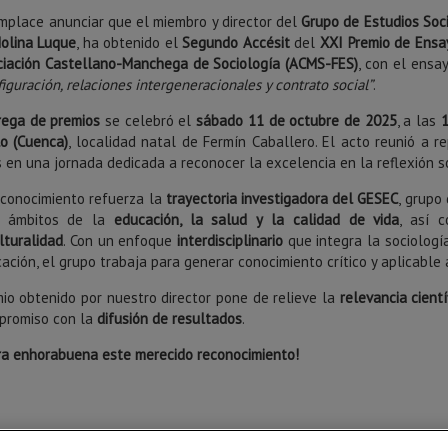
mplace anunciar que el miembro y director del
Grupo de Estudios Soci
Molina Luque
, ha obtenido el
Segundo Accésit
del
XXI Premio de Ensay
ciación Castellano-Manchega de Sociología (ACMS-FES)
, con el ensa
figuración, relaciones intergeneracionales y contrato social”
.
rega de premios
se celebró el
sábado 11 de octubre de 2025
, a las
1
o (Cuenca)
, localidad natal de Fermín Caballero. El acto reunió a 
s en una jornada dedicada a reconocer la excelencia en la reflexión 
econocimiento refuerza la
trayectoria investigadora del GESEC
, grupo
s ámbitos de la
educación, la salud y la calidad de vida
, así 
lturalidad
. Con un enfoque
interdisciplinario
que integra la sociología
ación, el grupo trabaja para generar conocimiento crítico y aplicable 
mio obtenido por nuestro director pone de relieve la
relevancia cient
promiso con la
difusión de resultados
.
ra enhorabuena este merecido reconocimiento!