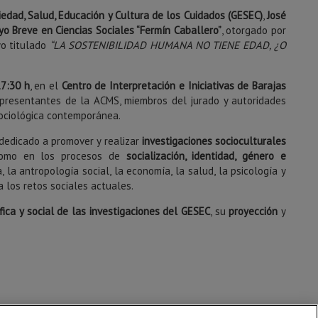
edad, Salud, Educación y Cultura de los Cuidados (GESEC)
,
José
o Breve en Ciencias Sociales “Fermín Caballero”
, otorgado por
yo titulado
“LA SOSTENIBILIDAD HUMANA NO TIENE EDAD, ¿O
7:30 h
, en el
Centro de Interpretación e Iniciativas de Barajas
representantes de la ACMS, miembros del jurado y autoridades
sociológica contemporánea.
 dedicado a promover y realizar
investigaciones socioculturales
como en los procesos de
socialización, identidad, género e
, la antropología social, la economía, la salud, la psicología y
a los retos sociales actuales.
ífica y social de las investigaciones del GESEC
, su
proyección
y