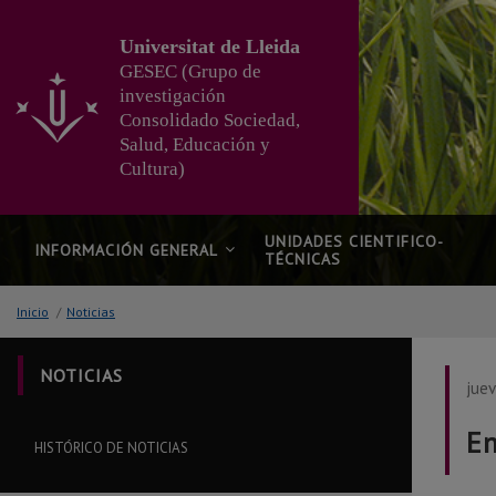
Ir
al
Universitat de Lleida
contenido
GESEC (Grupo de
principal
investigación
de
Consolidado Sociedad,
la
página
Salud, Educación y
Cultura)
UNIDADES CIENTIFICO-
INFORMACIÓN GENERAL
TÉCNICAS
Inicio
/
Noticias
NOTICIAS
juev
En
HISTÓRICO DE NOTICIAS