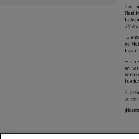
Nos co
Fidel 
la
Aso
SÍ? Pro
La
ent
de Mel
locale
Este r
en lo
intercu
la educ
El pre
su com
¡Nuest